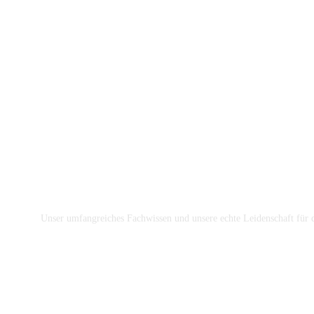
+49 1766-050-0452 (WhatsApp)
contact@marketplussolutions.com
sales@marketplussolutions.com
ABONNIEREN
Unser umfangreiches Fachwissen und unsere echte Leidenschaft für d
Facebook-
Linkedin-
f
in