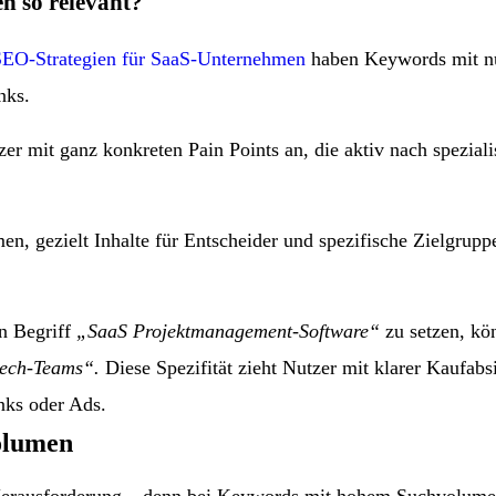
 so relevant?
SEO-Strategien für SaaS-Unternehmen
haben Keywords mit nu
nks.
r mit ganz konkreten Pain Points an, die aktiv nach speziali
, gezielt Inhalte für Entscheider und spezifische Zielgruppe
en Begriff
„SaaS Projektmanagement-Software“
zu setzen, kö
tech-Teams“.
Diese Spezifität zieht Nutzer mit klarer Kaufab
nks oder Ads.
olumen