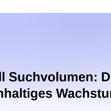
ll Suchvolumen: 
chhaltiges Wachst