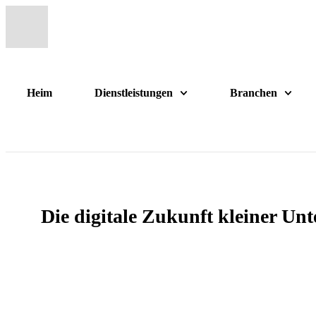
Heim
Dienstleistungen
Branchen
Heim
Dienstleistungen
Branchen
Die digitale Zukunft kleiner Un
KONTAKTIERE UNS
Hamburger Str. 79a, 22949 Ammersbek, Germany
+49 170 866 4098